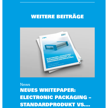
WEITERE BEITRÄGE
News
NEUES WHITEPAPER:
ELECTRONIC PACKAGING –
STANDARDPRODUKT VS.