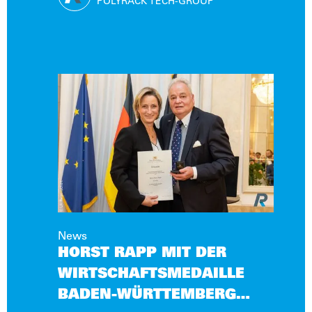
POLYRACK TECH-GROUP
News
HORST RAPP MIT DER
WIRTSCHAFTSMEDAILLE
BADEN-WÜRTTEMBERG