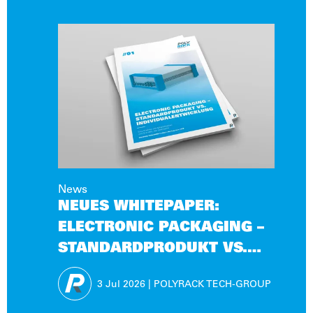
News
NEUES WHITEPAPER:
ELECTRONIC PACKAGING –
STANDARDPRODUKT VS.
INDIVIDUALENTWICKLUNG
3 Jul
2026
|
POLYRACK TECH-GROUP