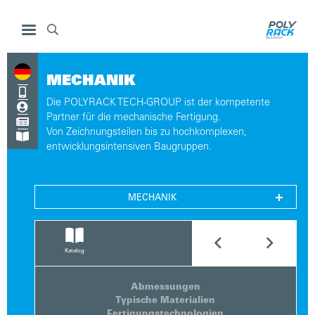

MECHANIK

Die POLYRACK TECH-GROUP ist der kompetente

Partner für die mechanische Fertigung.

Von Zeichnungsteilen bis zu hochkomplexen,

entwicklungsintensiven Baugruppen.

MECHANIK


Katalog
Abmessungen
Typische Materialien
Fertigungstechnologien