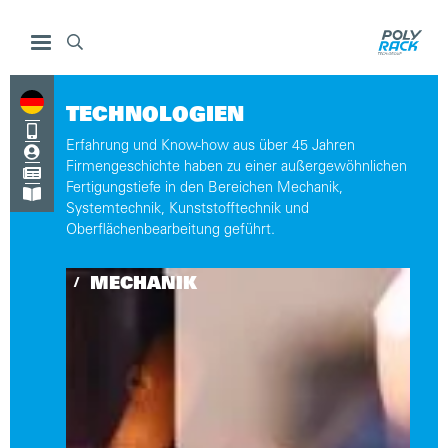

TECHNOLOGIEN

Erfahrung und Know-how aus über 45 Jahren

Firmengeschichte haben zu einer außergewöhnlichen

Fertigungstiefe in den Bereichen Mechanik,

Systemtechnik, Kunststofftechnik und
Oberflächenbearbeitung geführt.
MECHANIK
/