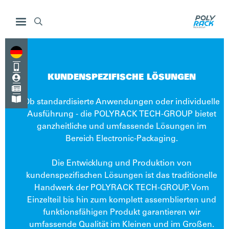



KUNDENSPEZIFISCHE LÖSUNGEN


Ob standardisierte Anwendungen oder individuelle
Ausführung - die POLYRACK TECH-GROUP bietet
ganzheitliche und umfassende Lösungen im
Bereich Electronic-Packaging.
Die Entwicklung und Produktion von
kundenspezifischen Lösungen ist das traditionelle
Handwerk der POLYRACK TECH-GROUP. Vom
Einzelteil bis hin zum komplett assemblierten und
funktionsfähigen Produkt garantieren wir
umfassende Qualität im Kleinen und im Großen.