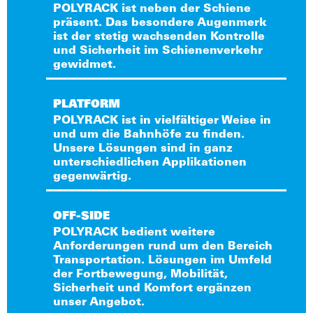
Ansprüche gestellt. Neben den Merkmalen
POLYRACK ist neben der Schiene
präsent. Das besondere Augenmerk
Sicherheit, Komfort, Kontrolle und Funktion
ist der stetig wachsenden Kontrolle
steht vor allem eine hohe Nutzungsdauer im
und Sicherheit im Schienenverkehr
Vordergrund. Wichtige Aspekte im
gewidmet.
Zusammenspiel aller integrierter Produkte auf
der Schiene für eine zuverlässige Fahrt. Die
Die Fortbewegung hat für den
PLATFORM
Vernetzung in allen Bereichen schreitet stetig
Schienenverkehr eine hohe Bedeutung.
POLYRACK ist in vielfältiger Weise in
weiter voran, für einen größtmöglichen
und um die Bahnhöfe zu finden.
Effiziente Mobilitätsformen müssen hohen
Komfortzugang und Nutzen aller Beteiligten.
Unsere Lösungen sind in ganz
technischen Anforderungen gerecht werden.
Innovationskraft und die Erfahrung im rauen
unterschiedlichen Applikationen
Die technologische Anbindung rund um die
Umfeld der Bahntechnik mit Schock und
gegenwärtig.
Bahntechnik im Zusammenspiel aller
Vibrationen sind unser Antrieb. Zuverlässige
Systeme über die europäischen Grenzen
Lösungen für den Innen- und Außenbereich
Bahnhöfe, Bahnsteige und Haltestellen sind
OFF-SIDE
hinaus bekommt visionäre Züge. Eine
der Schienenfahrzeuge sind unsere Ambition.
Mittelpunkt der Lebensadern im
POLYRACK bedient weitere
standardisierte Plattform für eine einheitliche
Anforderungen rund um den Bereich
Schienenverkehr. Nutzerfreundliche
Kommunikation ist maßgeblich für
Transportation. Lösungen im Umfeld
Einrichtungen weisen den Weg und
uneingeschränktes Reisen. Die Sicherheit in
der Fortbewegung, Mobilität,
erleichtern die Orientierung in einem immer
immer engeren Taktungen bekommt einen
Sicherheit und Komfort ergänzen
enger getakteten Ablauf. Einfache Bedienung
unser Angebot.
neuen Stellenwert. Den stetigen Wandel