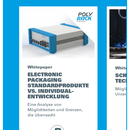
Whitepaper
White
ELECTRONIC
SCHW
PACKAGING
TECH
STANDARDPRODUKTE
Möglic
VS. INDIVIDUAL-
Untersc
ENTWICKLUNG
Eine Analyse von
Möglichkeiten und Grenzen,
die überrascht