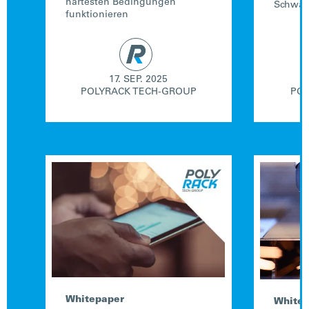
härtesten Bedingungen
Schwäch
funktionieren
17. SEP. 2025
POLYRACK TECH-GROUP
POL
Whitepaper
White