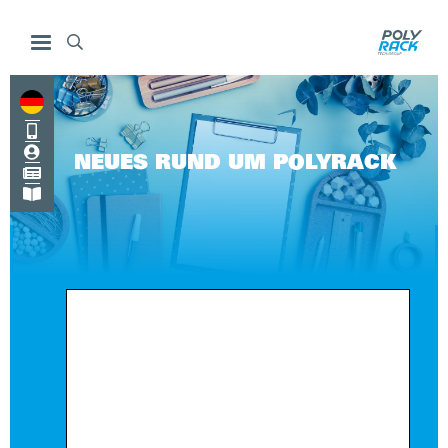



NEUES RUND UM POLYRACK

