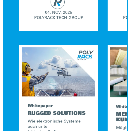
04. NOV. 2025
POLYRACK TECH-GROUP
POL
Whitepaper
White
RUGGED SOLUTIONS
MEH
KUNS
Wie elektronische Systeme
auch unter
Möglich