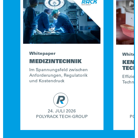
Whitepaper
White
MEDIZINTECHNIK
KEN
TECH
Im Spannungsfeld zwischen
Anforderungen, Regulatorik
Effizie
und Kostendruck
Technol
24. JULI 2026
POLYRACK TECH-GROUP
POL