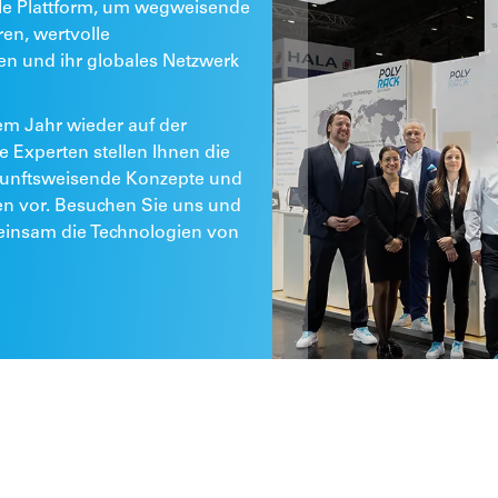
ale Plattform, um wegweisende
en, wertvolle
en und ihr globales Netzwerk
m Jahr wieder auf der
e Experten stellen Ihnen die
kunftsweisende Konzepte und
 vor. Besuchen Sie uns und
einsam die Technologien von
d