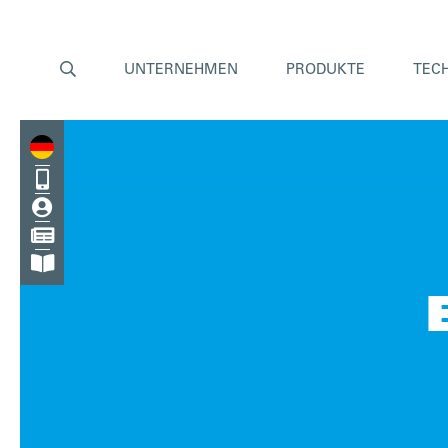

UNTERNEHMEN
PRODUKTE
TEC



