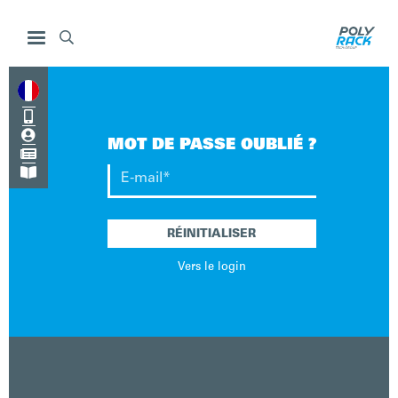



MOT DE PASSE OUBLIÉ ?


Vers le login