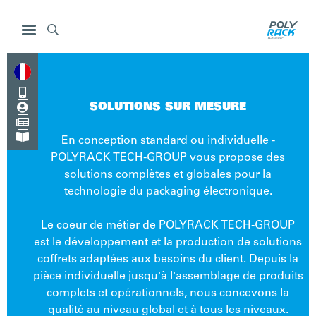



SOLUTIONS SUR MESURE


En conception standard ou individuelle -
POLYRACK TECH-GROUP vous propose des
solutions complètes et globales pour la
technologie du packaging électronique.
Le coeur de métier de POLYRACK TECH-GROUP
est le développement et la production de solutions
coffrets adaptées aux besoins du client. Depuis la
pièce individuelle jusqu'à l'assemblage de produits
complets et opérationnels, nous concevons la
qualité au niveau global et à tous les niveaux.