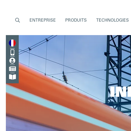

ENTREPRISE
PRODUITS
TECHNOLOGIES




IN