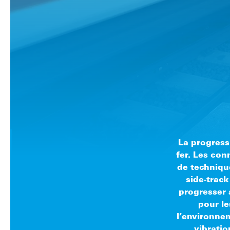
La progress
fer. Les con
de techniqu
side-track
progresser a
pour le
l’environnem
vibrati