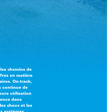
 les chemins de
ffres en matière
ires. On-track,
rs continue de
eure utilisation
ience dans
les chocs et les
ux systèmes