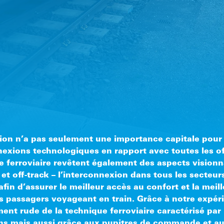
ion n’a pas seulement une importance capitale pour
nexions technologiques en rapport avec toutes les o
e ferroviaire revêtent également des aspects visionna
 et off-track – l’interconnexion dans tous les secteu
fin d’assurer le meilleur accès au confort et la meill
s passagers voyageant en train. Grâce à notre expér
ent rude de la technique ferroviaire caractérisé par 
ons mais aussi grâce aux pupitres de commande et a