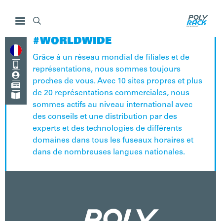

#WORLDWIDE
Grâce à un réseau mondial de filiales et de

représentations, nous sommes toujours

proches de vous. Avec 10 sites propres et plus

de 20 représentations commerciales, nous

sommes actifs au niveau international avec
des conseils et une distribution par des
experts et des technologies de différents
domaines dans tous les fuseaux horaires et
dans de nombreuses langues nationales.