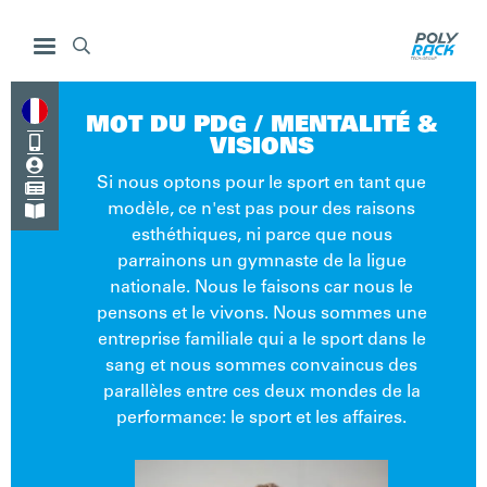

MOT DU PDG / MENTALITÉ &

VISIONS

Si nous optons pour le sport en tant que

modèle, ce n'est pas pour des raisons

esthéthiques, ni parce que nous
parrainons un gymnaste de la ligue
nationale. Nous le faisons car nous le
pensons et le vivons. Nous sommes une
entreprise familiale qui a le sport dans le
sang et nous sommes convaincus des
parallèles entre ces deux mondes de la
performance: le sport et les affaires.