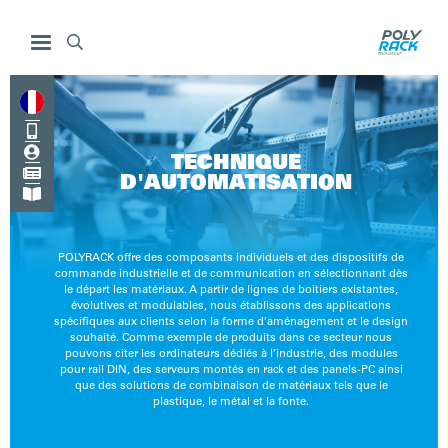



TECHNIQUE

D'AUTOMATISATION

POLYRACK offre des composants individuels et des dispositifs de
commande industrielle et de communication en sélectionnant dès
le départ les matériaux. A partir de lignes de boitiers existantes,
évolutives et modulables, nous établissons des applications
spécifiques aux clients selon la forme d’aménagement et le design
souhaité. Comme exemple de produits dans ce secteur nous
pouvons citer les ordinateurs dédiés à l’industrie, des modules
pour rail DIN, des serveurs montés en rack et des panels-PC ainsi
que des solutions de combinaison de matériaux tels que le
plastique, le métal et la fonte.