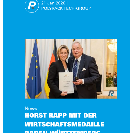
21 Jan
2026
|
POLYRACK TECH-GROUP
News
HORST RAPP MIT DER
WIRTSCHAFTSMEDAILLE