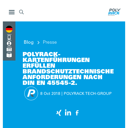


Blog
Presse


POLYRACK-

KARTENFÜHRUNGEN
ERFÜLLEN
BRANDSCHUTZTECHNISCHE
ANFORDERUNGEN NACH
DIN EN 45545-2.
8 Oct
2018
|
POLYRACK TECH-GROUP