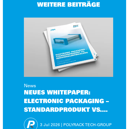
WEITERE BEITRÄGE
News
NEUES WHITEPAPER:
ELECTRONIC PACKAGING –
STANDARDPRODUKT VS.
INDIVIDUALENTWICKLUNG
3 Jul
2026
|
POLYRACK TECH-GROUP