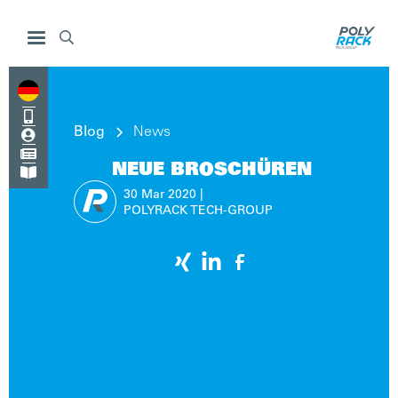


Blog
News


NEUE BROSCHÜREN

30 Mar
2020
|
POLYRACK TECH-GROUP