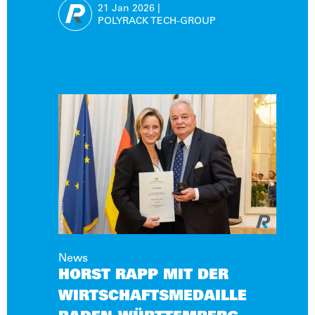
21 Jan
2026
|
POLYRACK TECH-GROUP
News
HORST RAPP MIT DER
WIRTSCHAFTSMEDAILLE