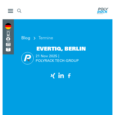


Blog
Termine


EVERTIQ, BERLIN

21 Nov
2025
|
POLYRACK TECH-GROUP