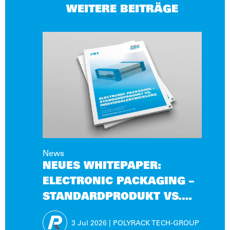
WEITERE BEITRÄGE
News
NEUES WHITEPAPER:
ELECTRONIC PACKAGING –
STANDARDPRODUKT VS.
INDIVIDUALENTWICKLUNG
3 Jul
2026
|
POLYRACK TECH-GROUP