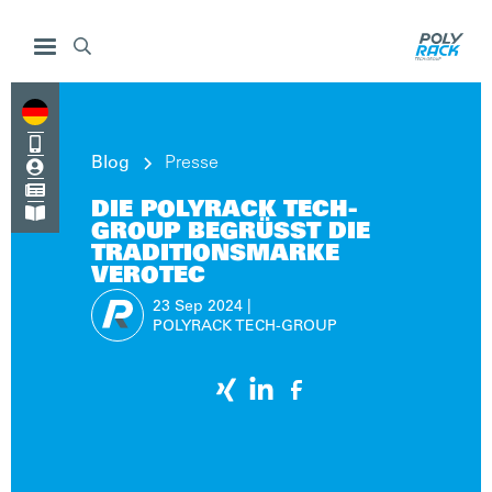


Blog
Presse


DIE POLYRACK TECH-

GROUP BEGRÜSST DIE T
RADITIONSMARKE V
EROTEC
23 Sep
2024
|
POLYRACK TECH-GROUP